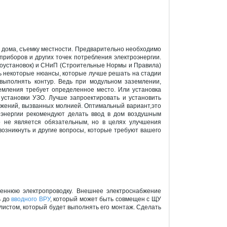
, дома, съемку местности. Предварительно необходимо
приборов и других точек потребления электроэнергии.
роустановок) и СНиП (Строительные Нормы и Правила)
ь некоторые нюансы, которые лучше решать на стадии
выполнять контур. Ведь при модульном заземлении,
земления требует определенное место. Или установка
установки УЗО. Лучше запроектировать и установить
яжений, вызванных молнией. Оптимальный вариант,это
оэнергии рекомендуют делать ввод в дом воздушным
 не является обязательным, но в целях улучшения
озникнуть и другие вопросы, которые требуют вашего
еннюю электропроводку. Внешнее электроснабжение
ь до
вводного ВРУ
, который может быть совмещен с ЩУ
истом, который будет выполнять его монтаж. Сделать