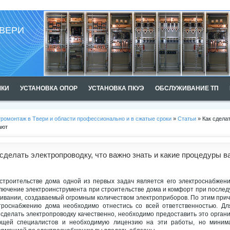
ВЕРИ
ШКИ
УСТАНОВКА ОПОР
УСТАНОВКА ПКУЭ
ОБСЛУЖИВАНИЕ ТП
ромонтаж в Твери и области профессионально и в сжатые сроки
»
Статьи
» Как сделат
ают
 сделать электропроводку, что важно знать и какие процедуры 
строительстве дома одной из первых задач является его электроснабжени
лючение электроинструмента при строительстве дома и комфорт при после
ивании, создаваемый огромным количеством электроприборов. По этим прич
троснабжению дома необходимо отнестись со всей ответственностью. Для
 сделать электропроводку качественно, необходимо предоставить это орган
щей специалистов и необходимую лицензию на эти работы, но миним