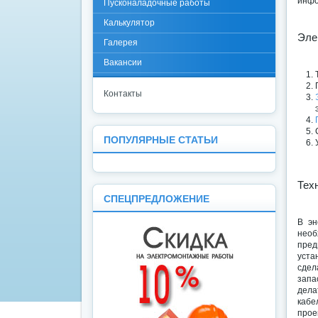
инфо
Пусконаладочные работы
Калькулятор
Эле
Галерея
Вакансии
Контакты
ПОПУЛЯРНЫЕ СТАТЬИ
Тех
СПЕЦПРЕДЛОЖЕНИЕ
В эн
необ
пред
уста
сдел
запа
дела
кабе
прое