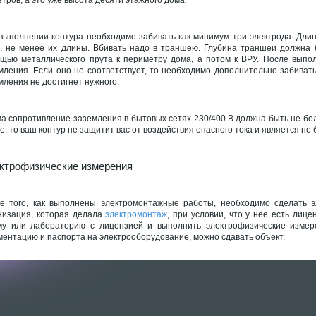
выполнении контура необходимо забивать как минимум три электрода. Длин
, не менее их длины. Вбивать надо в траншею. Глубина траншеи должна б
щью металлического прута к периметру дома, а потом к ВРУ. После выпо
мления. Если оно не соответствует, то необходимо дополнительно забивать
мления не достигнет нужного.
а сопротивление заземления в бытовых сетях 230/400 В должна быть не боле
е, то ваш контур не защитит вас от воздействия опасного тока и является не
ктрофизические измерения
е того, как выполнены электромонтажные работы, необходимо сделать 
низация, которая делала
электромонтаж
, при условии, что у нее есть лиц
у или лабораторию с лицензией и выполнить электрофизические измере
ментацию и паспорта на электрооборудование, можно сдавать объект.