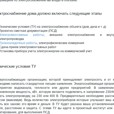
рмацией по электроснабжению вы владеть обязаны.
ктроснабжение дома должно включать следующие этапы
Технические условия (ТУ) на электроснабжение объекта (дом, дача и т. д)
Проектно-сметная документация (ПСД)
Электромонтажные работы
, внешнее электроснабжение и внутр
электропроводка
Пусконаладочные работы
, электрофизические измерения
Сдача-прием электромонтажных работ
Установка прибора учета электроэнергии на коммерческий учет
нические условия ТУ
ергоснабжающую организацию, которой принадлежит электросеть и от к
ходимо написать стандартное письмо-заявление. Энергоснабжающая организа
приятие водоканала, теплосети или других предприятий. В заявлении
новленную мощность, кВт, которую желаете подключить и напряжение 230/40
ать электропроводку, на 230 или 400 В. Предварительно необходимо рассчи
сом (максимум). Ведь количество электроприборов которые улучшают ваш к
ть все заново это время и деньги. В ТУ будет указана ваша установленная
ля, расстояние и защита. С этими ТУ вы идете в проектный институт и
ктирование, для выполнения ПСД.