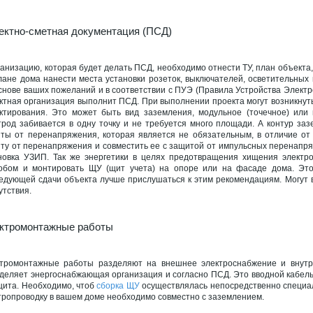
ектно-сметная документация (ПСД)
ганизацию, которая будет делать ПСД, необходимо отнести ТУ, план объекта
лане дома нанести места установки розеток, выключателей, осветительных 
снове ваших пожеланий и в соответствии с ПУЭ (Правила Устройства Элект
ктная организация выполнит ПСД. При выполнении проекта могут возникнут
ктирования. Это может быть вид заземления, модульное (точечное) или 
трод забивается в одну точку и не требуется много площади. А контур за
ты от перенапряжения, которая является не обязательным, в отличие от 
ту от перенапряжения и совместить ее с защитой от импульсных перенапр
новка УЗИП. Так же энергетики в целях предотвращения хищения электр
обом и монтировать ЩУ (щит учета) на опоре или на фасаде дома. Это
едующей сдачи объекта лучше прислушаться к этим рекомендациям. Могут в
утствия.
ктромонтажные работы
тромонтажные работы разделяют на внешнее электроснабжение и внутр
деляет энергоснабжающая организация и согласно ПСД. Это вводной кабел
щита. Необходимо, чтоб
сборка ЩУ
осуществлялась непосредственно специал
тропроводку в вашем доме необходимо совместно с заземлением.