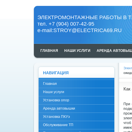
ЭЛЕКТРОМОНТАЖНЫЕ РАБОТЫ В Т
тел. +7 (904) 007-42-95
e-mail:
STROY@ELECTRICA69.RU
ГЛАВНАЯ
НАШИ УСЛУГИ
АРЕНДА АВТОВЫ
Элект
НАВИГАЦИЯ
ожид
Главная
Как
Наши услуги
Установка опор
При 
Аренда автовышки
подк
прож
Установка ПКУэ
элек
чтоб
Обслуживание ТП
имею