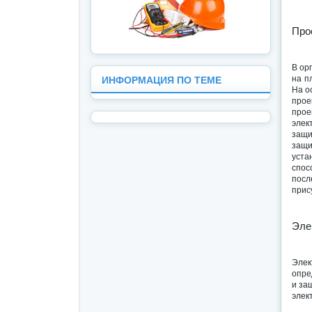
Про
В ор
на п
ИНФОРМАЦИЯ ПО ТЕМЕ
На о
прое
прое
элек
защи
защи
уста
спос
посл
прис
Эле
Элек
опре
и за
элек