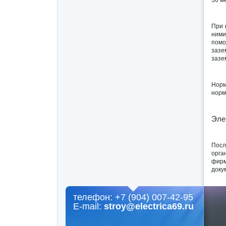
При 
ними
помо
зазе
зазе
Норм
норм
Эле
Посл
орга
фирм
доку
телефон: +7 (904) 007-42-95
E-mail:
stroy@electrica69.ru