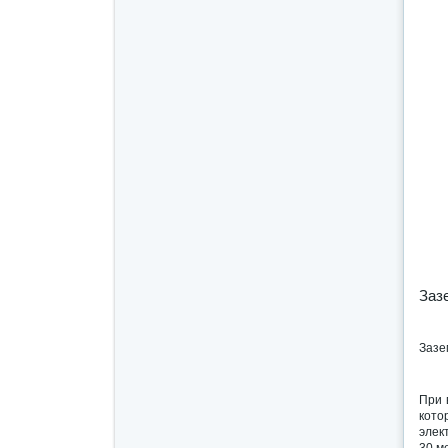
Заз
Зазе
При 
кото
элек
30 м