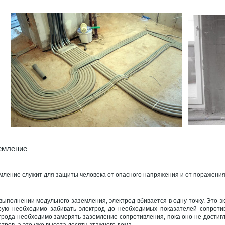
емление
мление служит для защиты человека от опасного напряжения и от поражения
выполнении модульного заземления, электрод вбивается в одну точку. Это эк
рую необходимо забивать электрод до необходимых показателей сопротив
трода необходимо замерять заземление сопротивления, пока оно не достигл
етров, а это уже высота десяти этажного дома.