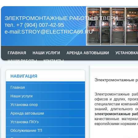
ЭЛЕКТРОМОНТАЖНЫЕ РАБОТЫ В ТВЕРИ
тел. +7 (904) 007-42-95
e-mail:
STROY@ELECTRICA69.RU
ГЛАВНАЯ
НАШИ УСЛУГИ
АРЕНДА АВТОВЫШКИ
УСТАНОВКА
НАШИ РАБОТЫ
КОНТАКТЫ
НАВИГАЦИЯ
Электромонтажные р
Главная
Электромонтажные рабо
Наши услуги
офисов и других, про
специалистам компаний
Установка опор
знаний, длительного 
Аренда автовышки
электромонтажные раб
качественные материа
Установка ПКУэ
европейскими нормами с
Обслуживание ТП