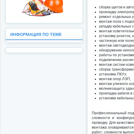
сборка щитов и авто
прокладку электропр
ремонт отдельных у
монтаж пола с подо
укладку кабельных с
монтаж осветительн
ИНФОРМАЦИЯ ПО ТЕМЕ
установку розеток, 
частичную или полн
монтаж светодиодны
обнаружение непола
работы по установке
подключение различ
монтаж систем осв
сборка трансформа
установка ПКУэ;
монтаж опор ЛЭП;
монтаж уличного ос
молниезащита здан
прокладка кабеля в 
установка кабельны
Профессиональный подх
сложности и конфигур
проводку. Для качеств
монтажа оговариваются 
работ, сложности выпол