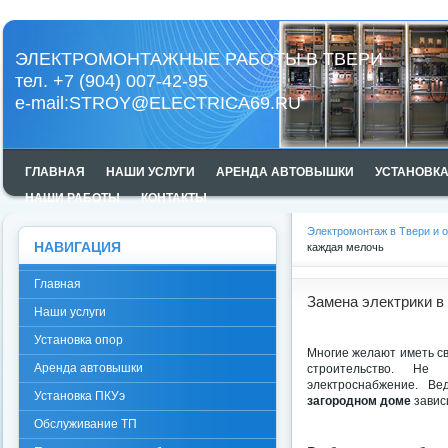
ЭЛЕКТРОМОНТАЖНЫЕ РАБОТЫ В ТВЕРИ
тел. +7 (904) 007-42-95
e-mail:
STROY@ELECTRICA69.RU
ГЛАВНАЯ
НАШИ УСЛУГИ
АРЕНДА АВТОВЫШКИ
УСТАНОВКА
НАШИ РАБОТЫ
КОНТАКТЫ
Электромонтаж в Твери и 
НАВИГАЦИЯ
каждая мелочь
Главная
Замена электрики в
Наши услуги
Установка опор
Многие желают иметь св
Аренда автовышки
строительство. Не
электроснабжение. В
Установка ПКУэ
загородном доме
завис
Обслуживание ТП