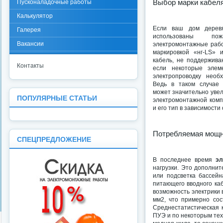
Выбор марки кабел
Пусконаладочные работы
Калькулятор
Если ваш дом дерев
Галерея
использованы по
Вакансии
электромонтажные раб
маркировкой «нг-LS» и
кабель, не поддержива
Контакты
если некоторые элем
электропроводку необ
Ведь в таком случа
может значительно увел
ПОПУЛЯРНЫЕ СТАТЬИ
электромонтажной комп
и его тип в зависимости
Потребляемая мощн
СПЕЦПРЕДЛОЖЕНИЕ
В последнее время
эл
нагрузки. Это дополни
или подсветка бассейн
питающего вводного каб
возможность электрики 
мм2, что примерно сос
Среднестатистическая 
ПУЭ и по некоторым тех