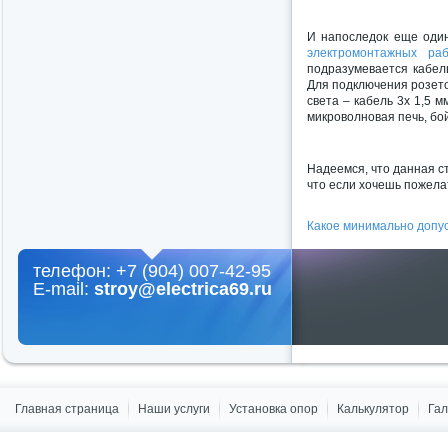
И напоследок еще один
электромонтажных раб
подразумевается кабел
Для подключения розето
света – кабель 3x 1,5 
микроволновая печь, бой
Надеемся, что данная ст
что если хочешь пожела
Какое минимально допу
телефон: +7 (904) 007-42-95
E-mail:
stroy@electrica69.ru
Главная страница
Наши услуги
Установка опор
Калькулятор
Га