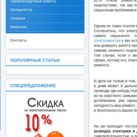
Есть этапы ремонта
Пусконаладочные работы
недопустимо, так как 
Калькулятор
серьезным проблемам в
Галерея
Одним из таких этапов
Вакансии
Согласитесь, что элек
самого серьезного 
Контакты
электромонтаж
у вас ес
или доверить работу пр
самому начинать подоб
том случае, если у в
сфере, потому что, повт
ПОПУЛЯРНЫЕ СТАТЬИ
ремонта.
И дело не только в том,
СПЕЦПРЕДЛОЖЕНИЕ
в доме может в дальне
проводку где-нибудь гл
из-за короткого замыка
долблением, уже окра
негодность ваш ремонт, 
и безопасность ваших б
На ум приходит постула
разводка электрики в
самодеятельностью, а 