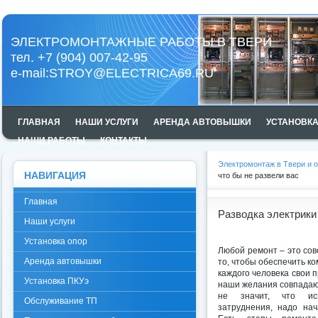
ЭЛЕКТРОМОНТАЖНЫЕ РАБОТЫ В ТВЕРИ
тел. +7 (904) 007-42-95
e-mail:
STROY@ELECTRICA69.RU
ГЛАВНАЯ
НАШИ УСЛУГИ
АРЕНДА АВТОВЫШКИ
УСТАНОВКА
НАШИ РАБОТЫ
КОНТАКТЫ
Электромонтаж в Твери и 
НАВИГАЦИЯ
что бы не развели вас
Главная
Разводка электрики 
Наши услуги
Установка опор
Любой ремонт – это сов
Аренда автовышки
то, чтобы обеспечить к
каждого человека свои п
Установка ПКУэ
наши желания совпадаю
не значит, что ис
Обслуживание ТП
затруднения, надо нач