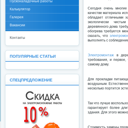
Пусконаладочные работы
Сегодня очень многие
Калькулятор
качестве материала исп
Галерея
обладает отличными х
экологически чистым
Вакансии
деревянного дома требу
обогрева требуется мен
сказать, что
электромо
Контакты
выполнять с соблюдени
Электромонтаж
в дере
ПОПУЛЯРНЫЕ СТАТЬИ
требования, и первое,
самому дому.
Для прокладки питающ
СПЕЦПРЕДЛОЖЕНИЕ
воздушным. Естественн
несколько портится эст
Так что лучше воспольз
гарантирует более дли
здания. Для этого мож
Стоимость замены прово