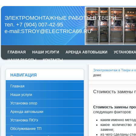
ЭЛЕКТРОМОНТАЖНЫЕ РАБОТЫ В ТВЕРИ
тел. +7 (904) 007-42-95
e-mail:
STROY@ELECTRICA69.RU
ГЛАВНАЯ
НАШИ УСЛУГИ
АРЕНДА АВТОВЫШКИ
УСТАНОВКА
НАШИ РАБОТЫ
КОНТАКТЫ
Электромонтаж в Твери и 
НАВИГАЦИЯ
доме
Главная
Стоимость замены 
Наши услуги
Установка опор
Стоимость замены про
Аренда автовышки
следующих факторов:
каким именно метод
Установка ПКУэ
какое количество 
Обслуживание ТП
замене;
из чего сделаны сте