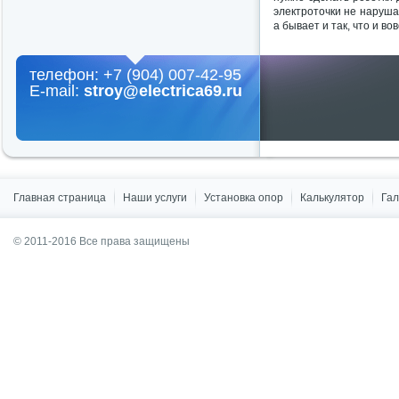
электроточки не наруша
а бывает и так, что и во
телефон: +7 (904) 007-42-95
E-mail:
stroy@electrica69.ru
Главная страница
Наши услуги
Установка опор
Калькулятор
Га
© 2011-2016 Все права защищены