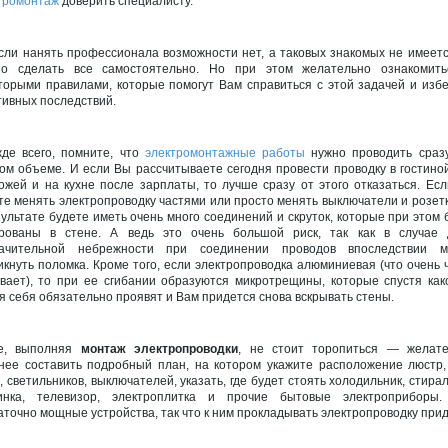
тромонтаж
доверить специалисту.
сли нанять профессионала возможности нет, а таковых знакомых не имеетс
о сделать все самостоятельно. Но при этом желательно ознакомить
торыми правилами, которые помогут Вам справиться с этой задачей и изб
тивных последствий.
де всего, помните, что
электромонтажные работы
нужно проводить сраз
ом объеме. И если Вы рассчитываете сегодня провести проводку в гостиной
ожей и на кухне после зарплаты, то лучше сразу от этого отказаться. Ес
те менять электропроводку частями или просто менять выключатели и розетк
зультате будете иметь очень много соединений и скруток, которые при этом 
рованы в стене. А ведь это очень большой риск, так как в случае 
начительной небрежности при соединении проводов впоследствии м
икнуть поломка. Кроме того, если электропроводка алюминиевая (что очень 
вает), то при ее сгибании образуются микротрещины, которые спустя как
я себя обязательно проявят и Вам придется снова вскрывать стены.
же, выполняя
монтаж электропроводки
, не стоит торопиться — желат
нее составить подробный план, на котором укажите расположение люстр,
, светильников, выключателей, указать, где будет стоять холодильник, стира
нка, телевизор, электроплитка и прочие бытовые электроприборы.
аточно мощные устройства, так что к ним прокладывать электропроводку при