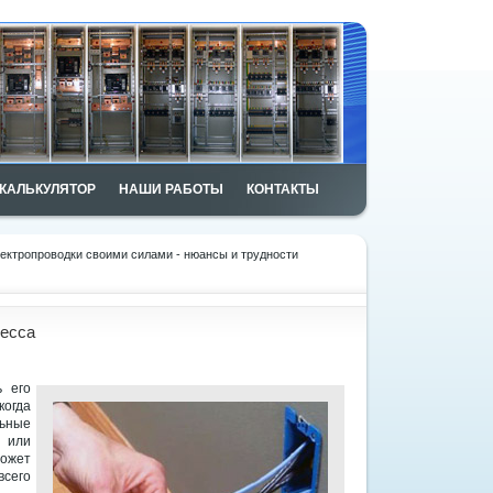
КАЛЬКУЛЯТОР
НАШИ РАБОТЫ
КОНТАКТЫ
ектропроводки своими силами - нюансы и трудности
цесса
 его
когда
ьные
й или
может
всего