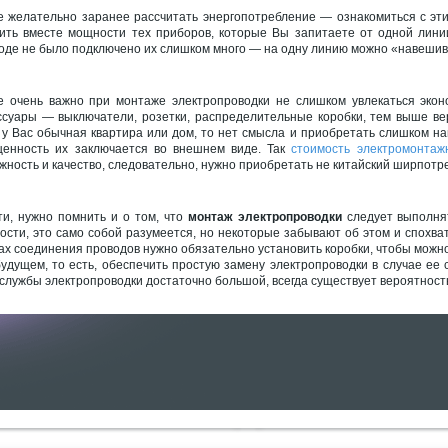
е желательно заранее рассчитать энергопотребление — ознакомиться с эти
ить вместе мощности тех приборов, которые Вы запитаете от одной лини
оде не было подключено их слишком много — на одну линию можно «навешиват
е очень важно при монтаже электропроводки не слишком увлекаться экон
ссуары — выключатели, розетки, распределительные коробки, тем выше вер
 у Вас обычная квартира или дом, то нет смысла и приобретать слишком на
ценность их заключается во внешнем виде. Так
стоимость электромонтаж
жность и качество, следовательно, нужно приобретать не китайский ширпотр
ти, нужно помнить и о том, что
монтаж электропроводки
следует выполнят
ости, это само собой разумеется, но некоторые забывают об этом и спохват
ах соединения проводов нужно обязательно установить коробки, чтобы можно
будущем, то есть, обеспечить простую замену электропроводки в случае ее
 службы электропроводки достаточно большой, всегда существует вероятност