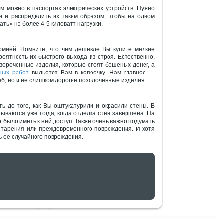
м можно в паспортах электрических устройств. Нужно
и и распределить их таким образом, чтобы на одном
ь» не более 4-5 киловатт нагрузки.
омией. Помните, что чем дешевле Вы купите мелкие
оятность их быстрого выхода из строя. Естественно,
вороченные изделия, которые стоят бешеных денег, а
ных работ
выльется Вам в копеечку. Нам главное —
еб, но и не слишком дорогие позолоченные изделия.
ь до того, как Вы оштукатурили и окрасили стены. В
ываются уже тогда, когда отделка стен завершена. На
 было иметь к ней доступ. Также очень важно подумать
 старения или преждевременного повреждения. И хотя
ь ее случайного повреждения.