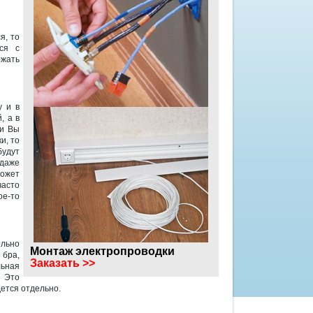
я, то
ся с
ежать
у и в
, а в
ли Вы
и, то
будут
даже
ожет
часто
ое-то
ельно
Монтаж электропроводки
 бра,
Заказать >>
льная
 Это
дется отдельно.