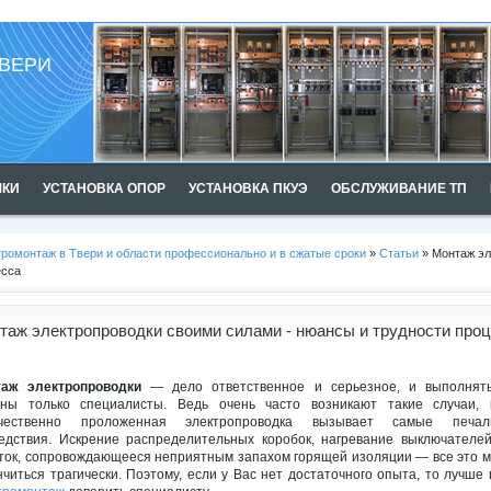
ВЕРИ
ШКИ
УСТАНОВКА ОПОР
УСТАНОВКА ПКУЭ
ОБСЛУЖИВАНИЕ ТП
ромонтаж в Твери и области профессионально и в сжатые сроки
»
Статьи
» Монтаж эл
есса
таж электропроводки своими силами - нюансы и трудности про
аж электропроводки
— дело ответственное и серьезное, и выполнять
ны только специалисты. Ведь очень часто возникают такие случаи, 
ачественно проложенная электропроводка вызывает самые печал
едствия. Искрение распределительных коробок, нагревание выключателе
ток, сопровождающееся неприятным запахом горящей изоляции — все это 
нчиться трагически. Поэтому, если у Вас нет достаточного опыта, то лучше 