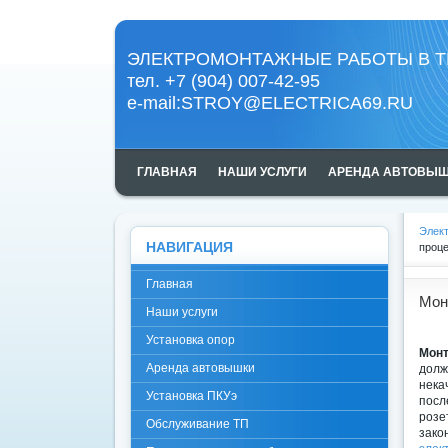
ЭЛЕКТРОМОНТАЖНЫЕ РАБОТЫ В Т
тел. +7 (904) 007-42-95
e-mail:
STROY@ELECTRICA69.RU
ГЛАВНАЯ
НАШИ УСЛУГИ
АРЕНДА АВТОВЫ
Элект
НАВИГАЦИЯ
проц
Главная
Мон
Наши услуги
Установка опор
Монт
Аренда автовышки
долж
нек
Установка ПКУэ
посл
розе
Обслуживание ТП
зако