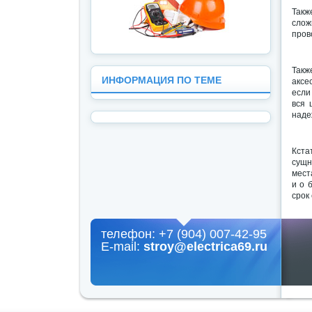
Такж
слож
пров
Такж
ИНФОРМАЦИЯ ПО ТЕМЕ
аксе
если
вся 
наде
Кста
сущн
мест
и о 
срок
телефон: +7 (904) 007-42-95
E-mail:
stroy@electrica69.ru