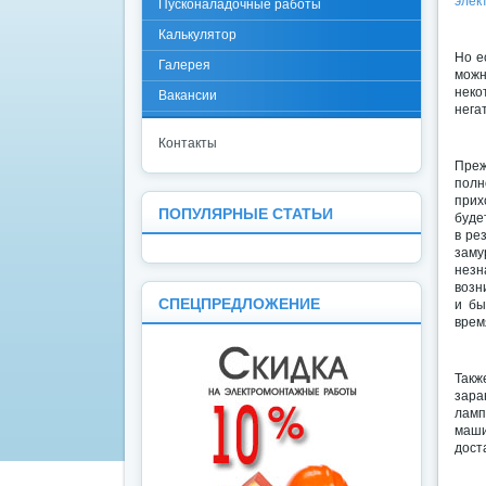
элек
Пусконаладочные работы
Калькулятор
Но е
Галерея
можн
неко
Вакансии
нега
Контакты
Преж
полн
прих
ПОПУЛЯРНЫЕ СТАТЬИ
буде
в ре
заму
нез
возн
СПЕЦПРЕДЛОЖЕНИЕ
и бы
врем
Так
зара
ламп
маши
дост