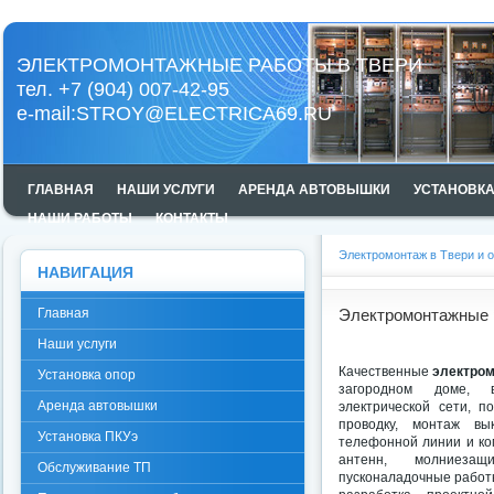
ЭЛЕКТРОМОНТАЖНЫЕ РАБОТЫ В ТВЕРИ
тел. +7 (904) 007-42-95
e-mail:
STROY@ELECTRICA69.RU
ГЛАВНАЯ
НАШИ УСЛУГИ
АРЕНДА АВТОВЫШКИ
УСТАНОВКА
НАШИ РАБОТЫ
КОНТАКТЫ
Электромонтаж в Твери и 
НАВИГАЦИЯ
Главная
Электромонтажные 
Наши услуги
Качественные
электром
Установка опор
загородном доме, 
Аренда автовышки
электрической сети, п
проводку, монтаж вы
Установка ПКУэ
телефонной линии и ко
антенн, молниезащи
Обслуживание ТП
пусконаладочные работы