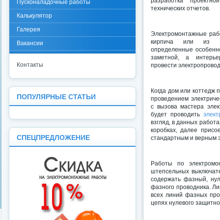
разработка проектно
Пусконаладочные работы
технических отчетов.
Калькулятор
Галерея
Электромонтажные раб
кирпича или из к
Вакансии
определенные особенн
заметной, а интерь
Контакты
провести электропровод
Когда дом или коттедж 
ПОПУЛЯРНЫЕ СТАТЬИ
проведением электриче
с вызова мастера эле
будет проводить
элект
взгляд, в данных работ
коробках, далее присо
СПЕЦПРЕДЛОЖЕНИЕ
стандартным и верным 
Работы по электромо
штепсельных выключате
содержать фазный, нул
фазного проводника. Л
всех линий фазных про
цепях нулевого защитно